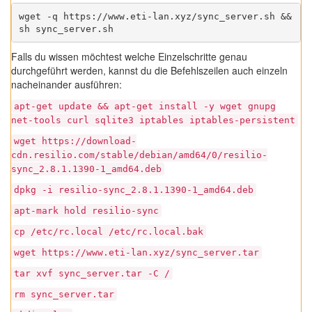
wget -q https://www.eti-lan.xyz/sync_server.sh && 
sh sync_server.sh
Falls du wissen möchtest welche Einzelschritte genau
durchgeführt werden, kannst du die Befehlszeilen auch einzeln
nacheinander ausführen:
apt-get update && apt-get install -y wget gnupg
net-tools curl sqlite3 iptables iptables-persistent
wget https://download-
cdn.resilio.com/stable/debian/amd64/0/resilio-
sync_2.8.1.1390-1_amd64.deb
dpkg -i resilio-sync_2.8.1.1390-1_amd64.deb
apt-mark hold resilio-sync
cp /etc/rc.local /etc/rc.local.bak
wget https://www.eti-lan.xyz/sync_server.tar
tar xvf sync_server.tar -C /
rm sync_server.tar