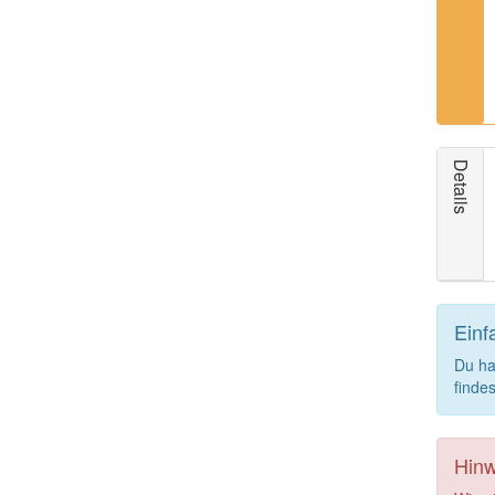
Details
Einf
Du ha
finde
Hinw