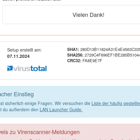
Vielen Dank!
SHA1:
280D13B11824A31E4E4563C33
Setup erstellt am:
SHA256:
2729C4F696EF1BE285B5104
07.11.2024
CRC32:
FA8E9E7F
acher Einstieg
st sicherlich einige Fragen. Wir versuchen die
Liste der häufig gestell
st du außerdem den
LAN Launcher Guide.
eis zu Virenscanner-Meldungen