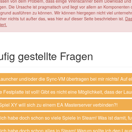
issen von dem Problem, dass einige Virenscanner beim Download und 
gen. Die Ursache ist pragmatisch und liegt vor allem an Komponenten
rgrund ausführen zu können. Wir können hiergegen nicht viel unterneh
her nichts tut außer das, was hier auf dieser Seite beschrieben ist.
Das
iert.
fig gestellte Fragen
auncher und/oder die Sync-VM übertragen bei mir nichts! Auf e
 Festplatte ist voll! Gibt es nicht eine Möglichkeit, dass der L
piel XY will sich zu einem EA Masterserver verbinden?!
ich habe doch schon so viele Spiele in Steam! Was ist damit, f
ich habe doch schon alles in Steam! Warum sollte ich den Lau