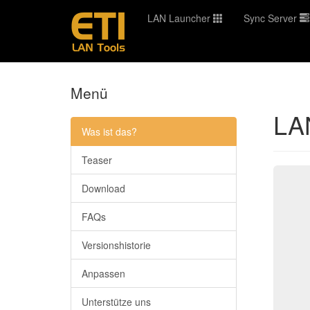
LAN Launcher
Sync Server
Menü
LA
Was ist das?
Teaser
Download
FAQs
Versionshistorie
Anpassen
Unterstütze uns