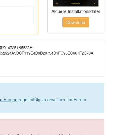
Aktuelle Installationsdatei
Download
5D9147251B5583F
452924A3DCF119E4D9D20754D1FC95EC667F2C78A
ten Fragen
regelmäßig zu erweitern. Im Forum