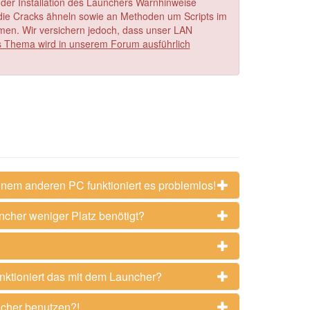
der Installation des Launchers Warnhinweise
 die Cracks ähneln sowie an Methoden um Scripts im
men. Wir versichern jedoch, dass unser LAN
 Thema wird in unserem Forum ausführlich
inem anderen PC funktioniert es problemlos!
auncher weniger Platz benötigt?
unktioniert das mit dem Launcher?
ncher benutzen?!