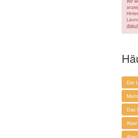
Wir w
anzei
Hinte
Launc
diskut
Häu
Der L
Meine
Das S
Aber 
Aber 