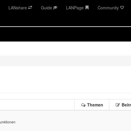
LANshare
Guide
LANPage
Community
Themen
Beit
Funktionen