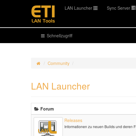
LAN Launcher
Sync Server
Schnellzugriff
Community
LAN Launcher
Forum
Releases
Informationen zu neuen Builds und deren 