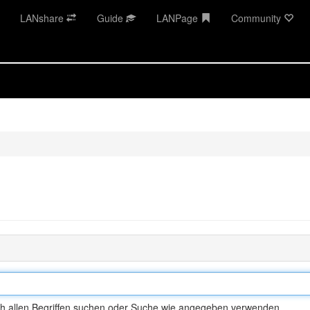
LANshare
Guide
LANPage
Community
h allen Begriffen suchen oder Suche wie angegeben verwenden