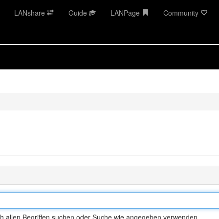
LANshare
Guide
LANPage
Community
h allen Begriffen suchen oder Suche wie angegeben verwenden