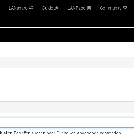
LANshare
Guide
LANPage
Community
h allen Begriffen suchen oder Suche wie angegeben verwenden