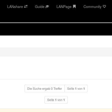
LANshare
Guide
LANPage
Community
Die Suche ergab 0 Treffer
Seite
1
von
1
Seite
1
von
1