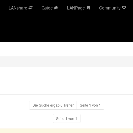
LANshare
Guide
LANPage
Community
Die Suche ergab 0 Treffer
Seite
1
von
1
Seite
1
von
1