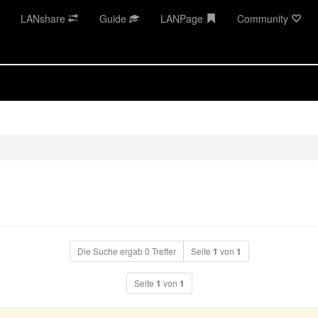
LANshare
Guide
LANPage
Community
Die Suche ergab 0 Treffer
Seite
1
von
1
Seite
1
von
1