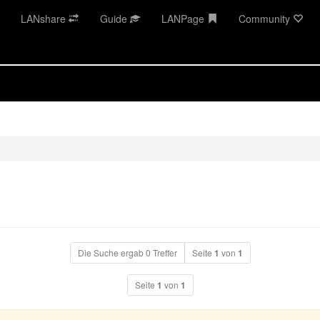
LANshare
Guide
LANPage
Community
Die Suche ergab 0 Treffer
Seite
1
von
1
Seite
1
von
1