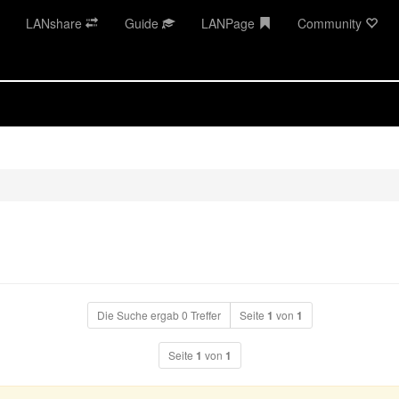
LANshare
Guide
LANPage
Community
Die Suche ergab 0 Treffer
Seite
1
von
1
Seite
1
von
1