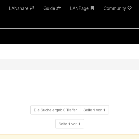
LANshare
Guide
LANPage
Community
Die Suche ergab 0 Treffer
Seite
1
von
1
Seite
1
von
1