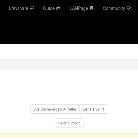
LANshare
Guide
LANPage
Community
Die Suche ergab 0 Treffer
Seite
1
von
1
Seite
1
von
1