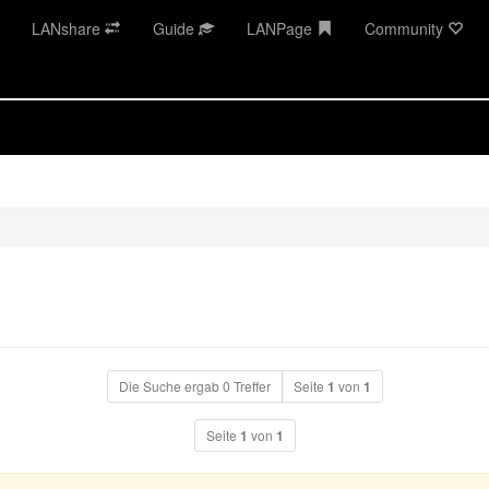
LANshare
Guide
LANPage
Community
Die Suche ergab 0 Treffer
Seite
1
von
1
Seite
1
von
1