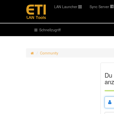
LAN Launcher
Sync Server
Schnellzugriff
Community
Du 
anz