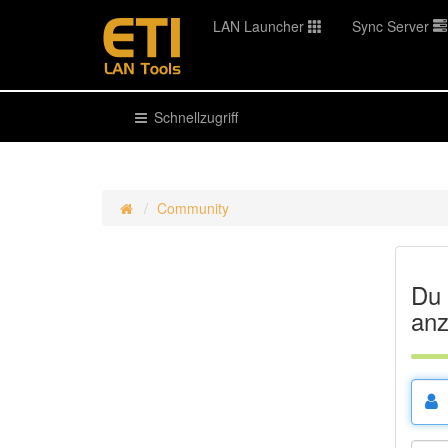
LAN Launcher
Sync Server
Schnellzugriff
Community
Du 
anz