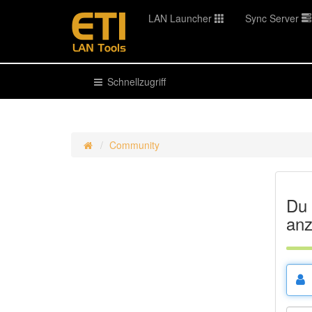
LAN Launcher
Sync Server
Schnellzugriff
Community
Du 
anz