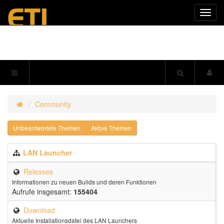
Navig
einkl
Community
Unbeantwortete Themen
Aktive Themen
LAN Launcher
Releases
Informationen zu neuen Builds und deren Funktionen
Aufrufe insgesamt:
155404
Download
Aktuelle Installationsdatei des LAN Launchers