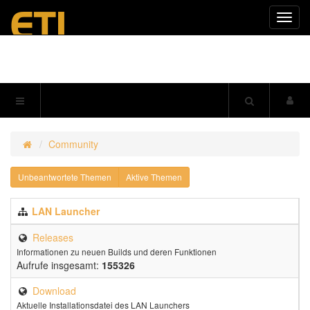
Navig
einkl
Community
Unbeantwortete Themen
Aktive Themen
LAN Launcher
Releases
Informationen zu neuen Builds und deren Funktionen
Aufrufe insgesamt:
155326
Download
Aktuelle Installationsdatei des LAN Launchers