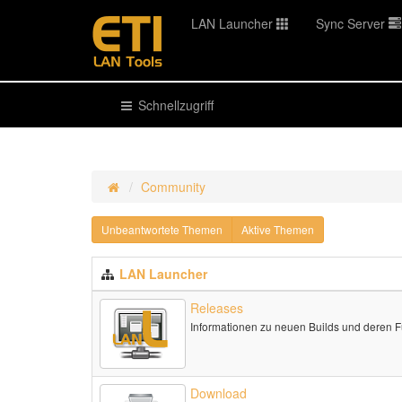
LAN Launcher
Sync Server
Schnellzugriff
Community
Unbeantwortete Themen
Aktive Themen
LAN Launcher
Releases
Informationen zu neuen Builds und deren 
Download