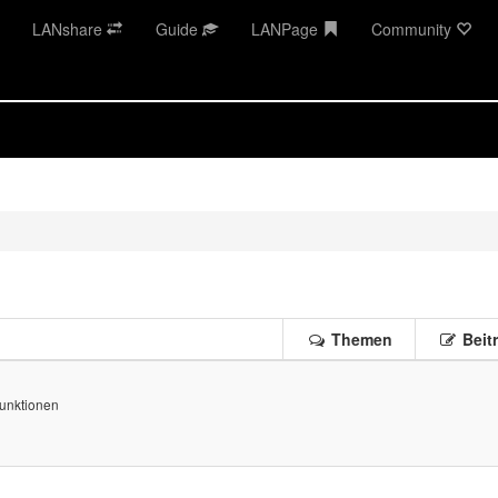
LANshare
Guide
LANPage
Community
Themen
Beit
Funktionen