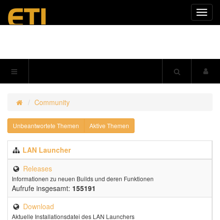
Navig
einkl
Community
Unbeantwortete Themen
Aktive Themen
LAN Launcher
Releases
Informationen zu neuen Builds und deren Funktionen
Aufrufe insgesamt:
155191
Download
Aktuelle Installationsdatei des LAN Launchers