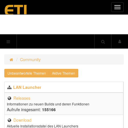
Navig
einkl
Community
Unbeantwortete Themen
Aktive Themen
LAN Launcher
Releases
Informationen zu neuen Builds und deren Funktionen
Aufrufe insgesamt:
155166
Download
Aktuelle Installationsdatei des LAN Launchers