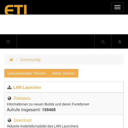
Navig
einkl
Community
Unbeantwortete Themen
Aktive Themen
LAN Launcher
Releases
Informationen zu neuen Builds und deren Funktionen
Aufrufe insgesamt:
155405
Download
Aktuelle Installationsdatei des LAN Launchers