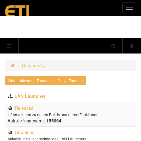
Navig
einkl
Community
Unbeantwortete Themen
Aktive Themen
LAN Launcher
Releases
Informationen zu neuen Builds und deren Funktionen
Aufrufe insgesamt:
155664
Download
Aktuelle Installationsdatei des LAN Launchers