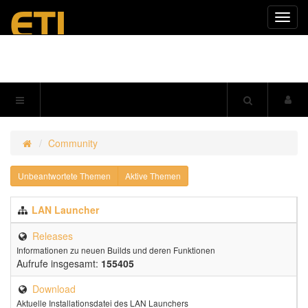
Navig
einkl
Community
Unbeantwortete Themen
Aktive Themen
LAN Launcher
Releases
Informationen zu neuen Builds und deren Funktionen
Aufrufe insgesamt:
155405
Download
Aktuelle Installationsdatei des LAN Launchers