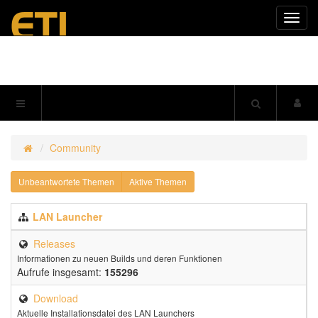
Navig
einkl
Community
Unbeantwortete Themen
Aktive Themen
LAN Launcher
Releases
Informationen zu neuen Builds und deren Funktionen
Aufrufe insgesamt:
155296
Download
Aktuelle Installationsdatei des LAN Launchers