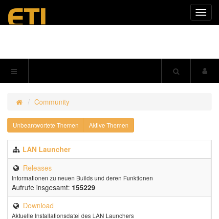
Navig
einkl
Community
Unbeantwortete Themen
Aktive Themen
LAN Launcher
Releases
Informationen zu neuen Builds und deren Funktionen
Aufrufe insgesamt:
155229
Download
Aktuelle Installationsdatei des LAN Launchers