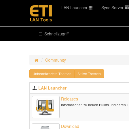
LAN Launcher
Sync Server
Schnellzugriff
Community
Unbeantwortete Themen
Aktive Themen
LAN Launcher
Releases
Informationen zu neuen Builds und deren 
Download