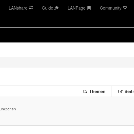
LANshare
Guide
LANPage
Community
Themen
Beit
Funktionen