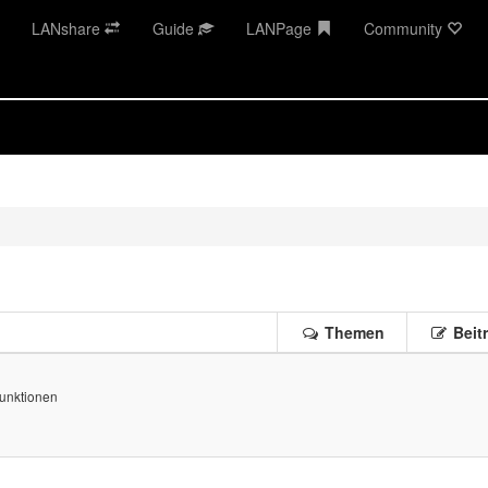
LANshare
Guide
LANPage
Community
Themen
Beit
Funktionen