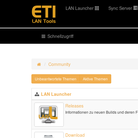
LAN Launcher
Sync Server
Schnellzugriff
Community
Unbeantwortete Themen
Aktive Themen
LAN Launcher
Releases
Informationen zu neuen Builds und deren 
Download