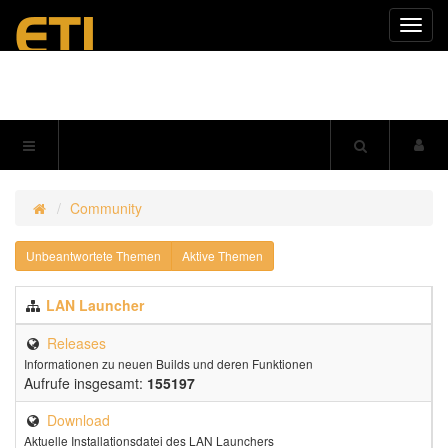
Navig
einkl
Community
Unbeantwortete Themen
Aktive Themen
LAN Launcher
Releases
Informationen zu neuen Builds und deren Funktionen
Aufrufe insgesamt:
155197
Download
Aktuelle Installationsdatei des LAN Launchers