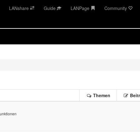
LANshare
Guide
LANPage
Community
Themen
Beit
Funktionen