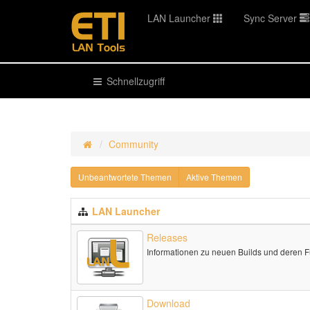
LAN Launcher
Sync Server
Schnellzugriff
Community
Unbeantwortete Themen
Aktive Themen
LAN Launcher
Releases
Informationen zu neuen Builds und deren 
Download