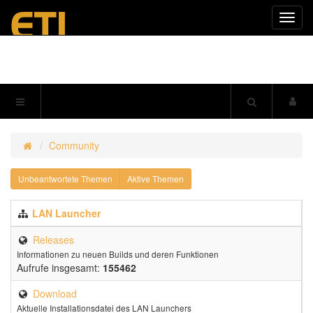
Navig
einkl
Community
Unbeantwortete Themen
Aktive Themen
LAN Launcher
Releases
Informationen zu neuen Builds und deren Funktionen
Aufrufe insgesamt:
155462
Download
Aktuelle Installationsdatei des LAN Launchers