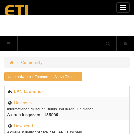
Navig
einkl
Community
Unbeantwortete Themen
Aktive Themen
LAN Launcher
Releases
Informationen zu neuen Builds und deren Funktionen
Aufrufe insgesamt:
155285
Download
Aktuelle Installationsdatei des LAN Launchers