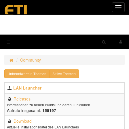
Navig
einkl
Community
Unbeantwortete Themen
Aktive Themen
LAN Launcher
Releases
Informationen zu neuen Builds und deren Funktionen
Aufrufe insgesamt:
155197
Download
Aktuelle Installationsdatei des LAN Launchers