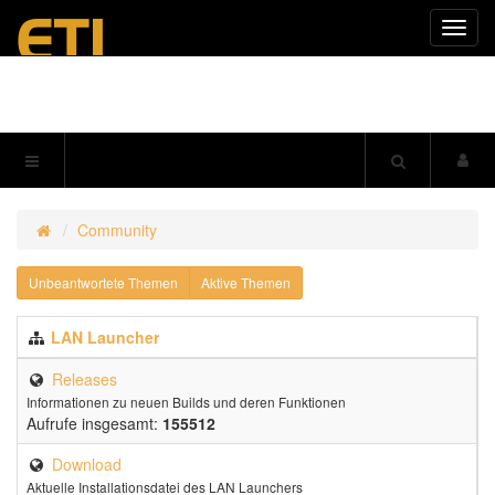
Navig
einkl
Community
Unbeantwortete Themen
Aktive Themen
LAN Launcher
Releases
Informationen zu neuen Builds und deren Funktionen
Aufrufe insgesamt:
155512
Download
Aktuelle Installationsdatei des LAN Launchers